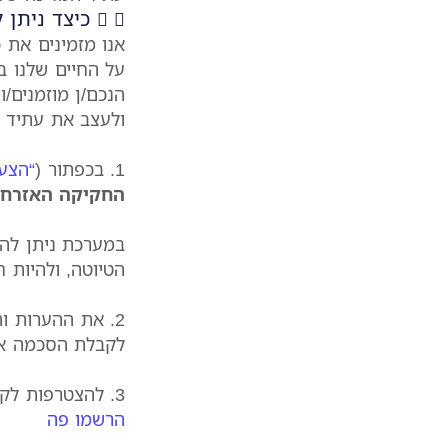
כיצד ניתן
אנו מזמינים את 
על החיים שלנו ב
הנכם/ן מוזמנים/ו
ולעצב את עתיד ה
1. בכפתור (
“הצעו
החקיקה האזרחי
במערכת ניתן להש
הטיוטה, ולהיות 
2. את ההערות ו
לקבלת הסכמה אז
3. להצטרפות לקבוצות הדיונים, שידורי ועדת החוקה האזרחית ובפעילויות התנועה –
הרשמו פה