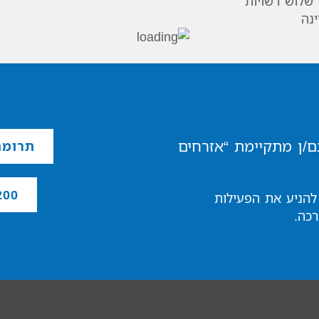
שלוש רשויות
נה
ם/ן מתקיימת “אזרחים
תרומה
00 ₪
להניע את הפעילות
כה.