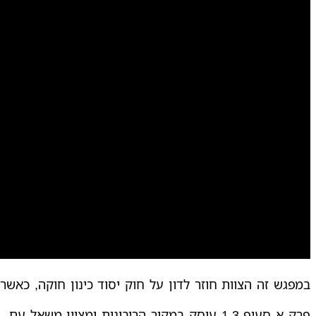
במפגש זה הצוות חוזר לדון על חוק יסוד כינון חוקה, כאש
פרק א סעיף 1.3 עוסק במקור הריבונות ומציין משאל עם.
י